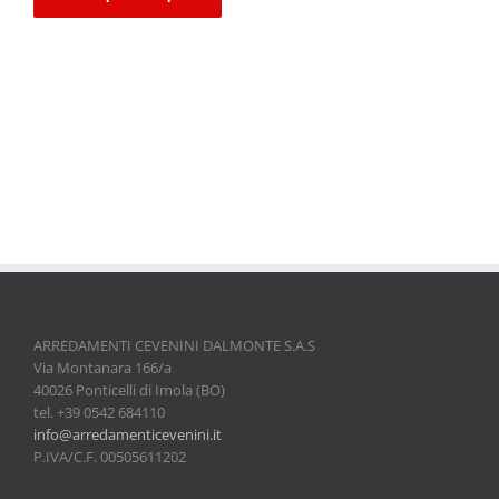
ARREDAMENTI CEVENINI DALMONTE S.A.S
Via Montanara 166/a
40026 Ponticelli di Imola (BO)
tel. +39 0542 684110
info@arredamenticevenini.it
P.IVA/C.F. 00505611202